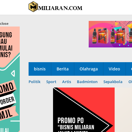
Skip
to
content
close
bisnis
Berita
Olahraga
Video
Politik
Sport
Artis
Badminton
Sepakbola
O