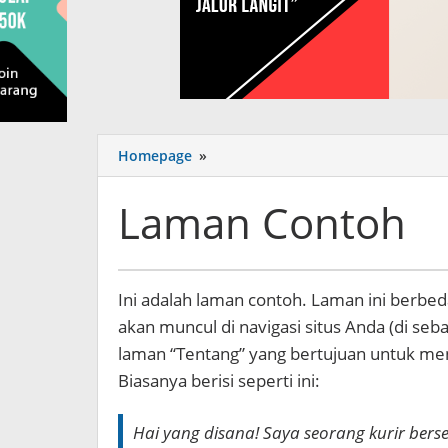
Homepage
»
Laman
Contoh
Laman Contoh
3
Ini adalah laman contoh. Laman ini berbeda
October
akan muncul di navigasi situs Anda (di s
2023
by
laman “Tentang” yang bertujuan untuk me
miliaran.com
Biasanya berisi seperti ini:
Hai yang disana! Saya seorang kurir bers