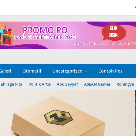
Galeri
Otomatif
Uncategorized
Contoh Pos
lahraga kita
Politik Artis
Abu Sayyaf
ASEAN Games
Rohingya