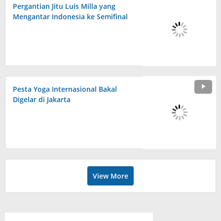
Pergantian Jitu Luis Milla yang
Mengantar Indonesia ke Semifinal
Pesta Yoga Internasional Bakal
Digelar di Jakarta
View More