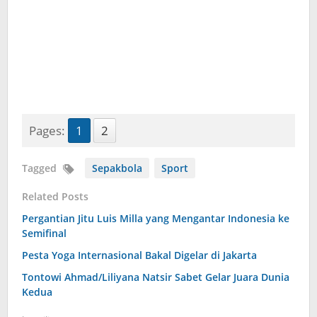
Pages:
1
2
Tagged
Sepakbola
Sport
Related Posts
Pergantian Jitu Luis Milla yang Mengantar Indonesia ke
Semifinal
Pesta Yoga Internasional Bakal Digelar di Jakarta
Tontowi Ahmad/Liliyana Natsir Sabet Gelar Juara Dunia
Kedua