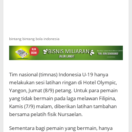
bintang bintang bola indonesia
Tim nasional (timnas) Indonesia U-19 hanya
melakukan sesi latihan ringan di Hotel Olympic,
Yangon, Jumat (8/9) petang. Untuk para pemain
yang tidak bermain pada laga melawan Filipina,
Kamis (7/9) malam, diberikan latihan tambahan
bersama pelatih fisik Nursaelan.
Sementara bagi pemain yang bermain, hanya