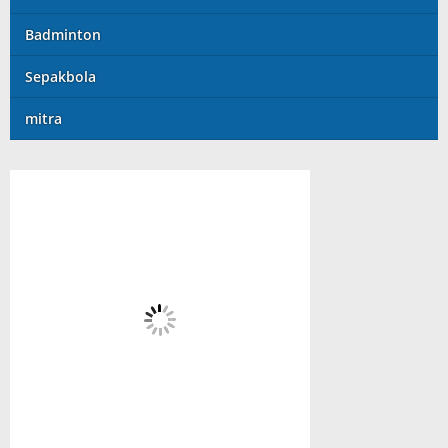
Badminton
Sepakbola
mitra